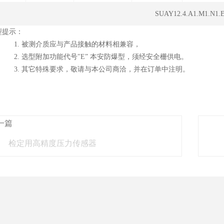
SUAY12.4.A1.M1.N1.
型提示：
. 被测介质应与产品接触的材料相兼容，
. 选型附加功能代号"E” 本安防爆型，须经安全栅供电。
. 其它特殊要求，敬请与本公司商洽，并在订单中注明。
一篇
检定用高精度压力传感器