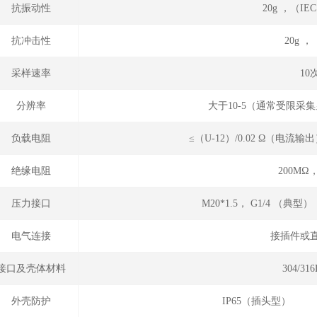
抗振动性
20g ，（IEC 
抗冲击性
20g ，
采样速率
10
分辨率
大于10-5（通常受限采
负载电阻
≤（U-12）/0.02 Ω（电流
绝缘电阻
200MΩ，
压力接口
M20*1.5， G1/4 （典型
电气连接
接插件或直
接口及壳体材料
304/3
外壳防护
IP65（插头型）