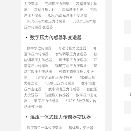
力变送器
高精度压力测量
高精度压力检
测
高精度压力计
高精度压力表
高精
度压力仪表
0.075%高精度压力变送器
0.075%高精度压力传感器
SUAY12高精度
压力传感器/变送器
数字压力传感器和变送器
数字水位传感器
可远传压力变送器
可
远传压力传感器
智能调零压力变送器
智
能调零压力传感器
可清零压力变送器
可
清零压力传感器
现场可调压力变送器
现
场可调压力传感器
可调零调满度压力变送
器
可调零调满度压力传感器
485输出压
力变送器
485输出压力传感器
数字输出
压力变送器
数字输出压力传感器
智能压
力变送器
智能压力传感器
数字压力变送
器
数字压力传感器
SUAY15数字压力传
感器/变送器
温压一体式压力传感器变送器
温度液位一体式变送器
熔体压力变送器