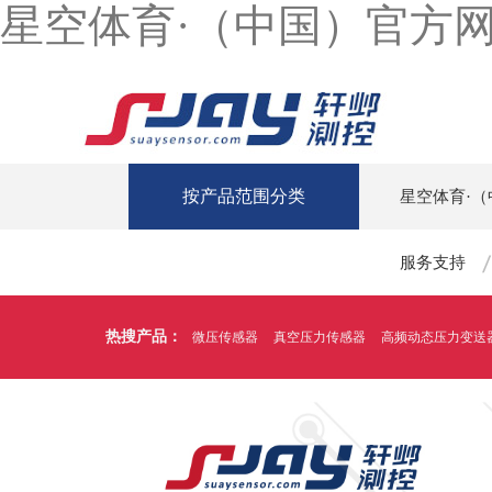
星空体育·（中国）官方
按产品范围分类
星空体育·
服务支持
热搜产品：
微压传感器
真空压力传感器
高频动态压力变送