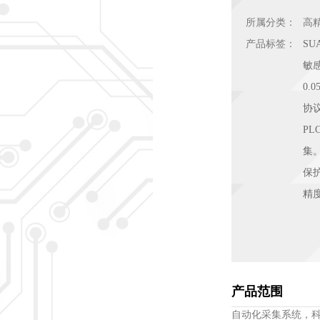
所属分类：
高
产品标签：
S
敏感
0.
协
PL
集
保
精
产品范围
自动化采