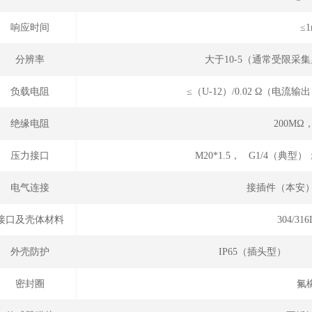
响应时间
≤1
分辨率
大于10-5（通常受限采
负载电阻
≤（U-12）/0.02 Ω（电
绝缘电阻
200MΩ，
压力接口
M20*1.5， G1/4（典型）
电气连接
接插件（本安）
接口及壳体材料
304/3
外壳防护
IP65（插头型）
密封圈
氟