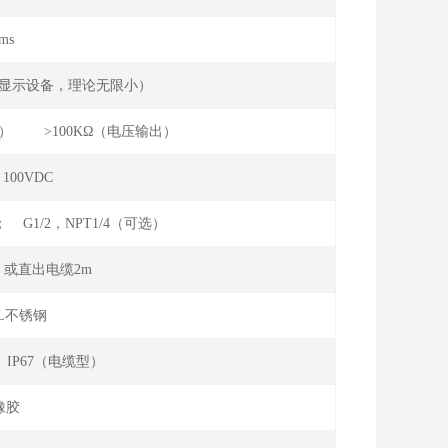
ms
集显示设备，理论无限小）
流输出） >100KΩ（电压输出）
100VDC
； G1/2，NPT1/4（可选）
或直出电缆2m
16L不锈钢
 IP67（电缆型）
橡胶