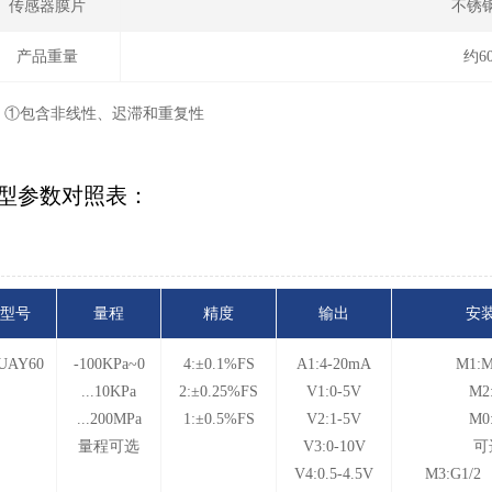
传感器膜片
不锈钢
产品重量
约6
：①包含非线性、迟滞和重复性
型参数对照表：
型号
量程
精度
输出
安
UAY60
-100KPa~0
4:±0.1%FS
A1:4-20mA
M1:M
...10KPa
2:±0.25%FS
V1:0-5V
M2
...200MPa
1:±0.5%FS
V2:1-5V
M0
量程可选
V3:0-10V
可
V4:0.5-4.5V
M3:G1/2