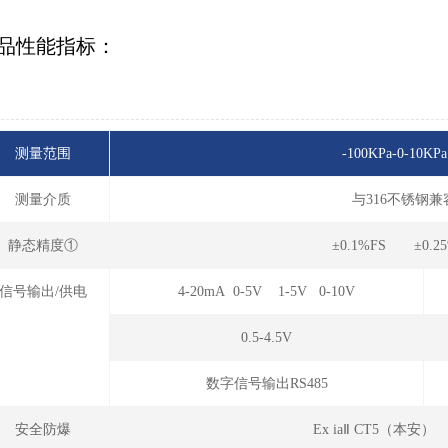
品性能指标：
测量范围
-100KPa-0-10KPa
测量介质
与316不锈钢
静态精度①
±0.1%FS ±0.2
信号输出/供电
4-20mA 0-5V 1-5V 0-10V
0.5-4.5V
数字信号输出RS485
安全防爆
Ex iaⅡ CT5（本安）