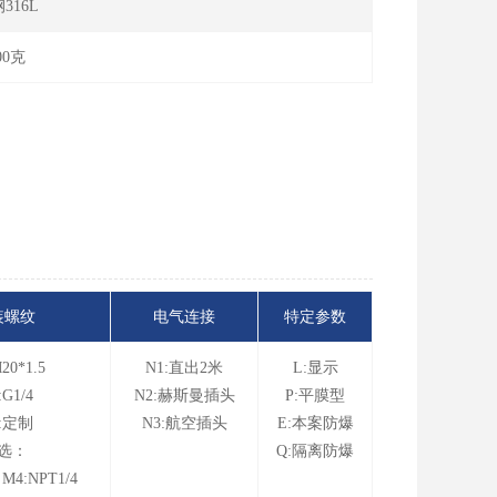
316L
00克
装螺纹
电气连接
特定参数
20*1.5
N1:直出2米
L:显示
:G1/4
N2:赫斯曼插头
P:平膜型
:定制
N3:航空插头
E:本案防爆
选：
Q:隔离防爆
 M4:NPT1/4