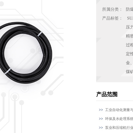
所属分类：
防
产品标签：
SU
压
精
过
定
金
煤
产品范围
工业自动化测量
环保及水处理系
泵业和压缩机行