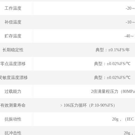
工作温度
-20
补偿温度
-10
贮存温度
-40～
长期稳定性
典型：±0.1%FS/年
零点温度漂移
典型：±0.02%FS/℃
灵敏度温度漂移
典型：±0.02%FS/℃
过载能力
2倍满量程压力（80MP
有效测量寿命
﹥106压力循环（P
抗振动性
20g，（IEC 
抗冲击性
20g，