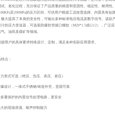
测试、老化过程，充分保证了产品质量的精度和坚固性、稳定性、耐用性
-100KPa至200MPa的压力区间，可供用户根据工况按需选择。内置具
，极大提高了本身的安全性，可输出多种标准电压电流及数字信号。该款
设计的压力变送器，可选装防爆软管接口螺纹（M20*1.5或G1/2），
然气、油田及煤矿等领域。
根据用户的具体要求特殊设计、定制，满足各种实际应用需求。
品特点：
 压力形式可选（绝压、负压、表压、差压）
 防爆设计，一体式不锈钢/铸造外壳，坚固可靠
 带多重保护的内置信号处理电路，更安全
 强大的现场浪涌、噪声抑制能力