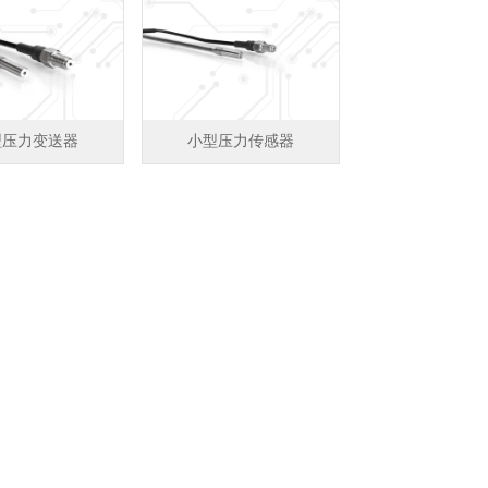
型压力变送器
小型压力传感器