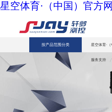
星空体育·（中国）官方
按产品范围分类
星空体育·
服务支持