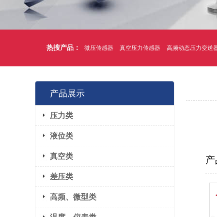
热搜产品：
微压传感器
真空压力传感器
高频动态压力变送
产品展示
压力类
液位类
真空类
产
差压类
高频、微型类