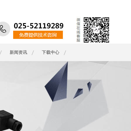
新闻资讯
下载中心