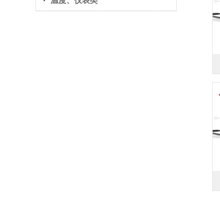
温度、仪表类