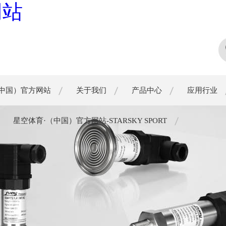
网站
（中国）官方网站
关于我们
产品中心
应用行业
星空体育·（中国）官方网站-STARSKY SPORT